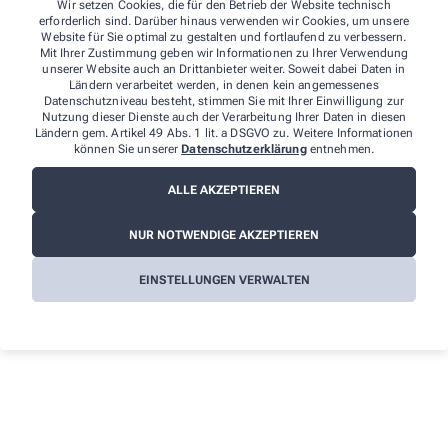
Wir setzen Cookies, die für den Betrieb der Website technisch
erforderlich sind. Darüber hinaus verwenden wir Cookies, um unsere
Die Landesbeauftragte für den Datenschutz und für das Recht auf
Website für Sie optimal zu gestalten und fortlaufend zu verbessern.
Akteneinsicht
Mit Ihrer Zustimmung geben wir Informationen zu Ihrer Verwendung
Stahnsdorfer Damm 77
unserer Website auch an Drittanbieter weiter. Soweit dabei Daten in
14532 Kleinmachnow
Ländern verarbeitet werden, in denen kein angemessenes
Datenschutzniveau besteht, stimmen Sie mit Ihrer Einwilligung zur
Nutzung dieser Dienste auch der Verarbeitung Ihrer Daten in diesen
Weitere Hinweise:
Ländern gem. Artikel 49 Abs. 1 lit. a DSGVO zu. Weitere Informationen
können Sie unserer
Datenschutzerklärung
entnehmen.
Streitschlichtung
ALLE AKZEPTIEREN
Wir sind weder verpflichtet noch bereit, an einem
Streitbeilegungsverfahren vor einer
Verbraucherschlichtungsstelle teilzunehmen.
NUR NOTWENDIGE AKZEPTIEREN
Haftung
EINSTELLUNGEN VERWALTEN
Wir sind für die Inhalte unserer Internetseiten verantwortlich. Alle
Inhalte werden mit der gebotenen Sorgfalt und nach bestem
Wissen erstellt. Soweit wir auf unseren Internetseiten mittels Links
auf Internetseiten Dritter verweisen, können wir keine Gewähr für
die fortwährende Aktualität, Richtigkeit und Vollständigkeit der
verlinkten Inhalte übernehmen, da diese Inhalte außerhalb
unseres Verantwortungsbereichs liegen und wir auf die
zukünftige Gestaltung keinen Einfluss haben. Sollten aus Ihrer