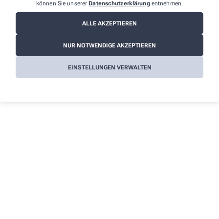
Informationen
können Sie unserer
Datenschutzerklärung
entnehmen.
Impressum
ALLE AKZEPTIEREN
Datenschutz
NUR NOTWENDIGE AKZEPTIEREN
AGB
Cookies
EINSTELLUNGEN VERWALTEN
Barrierefreiheitserklärung
Wir legen großen Wert auf den Schutz Ihrer persönlichen
Daten und garantieren die sichere Übertragung durch eine SSL-
Verschlüsselung.