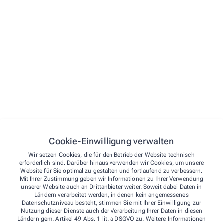
Menü
Startseite
Vorbestellen
Schwerpunkte
Kontakt
Kontakt
Über uns
Cookie-Einwilligung verwalten
Apotheken- Notdienst
Stadt-Apotheke
Wir setzen Cookies, die für den Betrieb der Website technisch
Schwerpunkte
erforderlich sind. Darüber hinaus verwenden wir Cookies, um unsere
Website für Sie optimal zu gestalten und fortlaufend zu verbessern.
Empfängnisberatung
Lindenallee 26
,
16303
Schwedt
Mit Ihrer Zustimmung geben wir Informationen zu Ihrer Verwendung
03332 22094
unserer Website auch an Drittanbieter weiter. Soweit dabei Daten in
Kontakt
Ländern verarbeitet werden, in denen kein angemessenes
03332 510723
Datenschutzniveau besteht, stimmen Sie mit Ihrer Einwilligung zur
stadt-apotheke.schwedt@gmx.de
Nutzung dieser Dienste auch der Verarbeitung Ihrer Daten in diesen
Ländern gem. Artikel 49 Abs. 1 lit. a DSGVO zu. Weitere Informationen